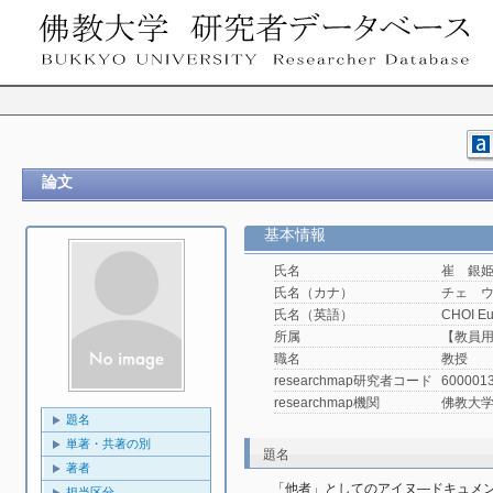
論文
基本情報
氏名
崔 銀
氏名（カナ）
チェ 
氏名（英語）
CHOI E
所属
【教員用
職名
教授
researchmap研究者コード
600001
researchmap機関
佛教大
題名
単著・共著の別
題名
著者
「他者」としてのアイヌ―ドキュメ
担当区分