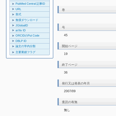
PubMed Central 記事ID
URL
巻
形式
無償ダウンロード
JGlobalID
号
arXiv ID
45
ORCIDのPut Code
DBLP ID
開始ページ
論文の学内分類
主要業績フラグ
19
終了ページ
36
発行又は発表の年月
2007/09
査読の有無
無し