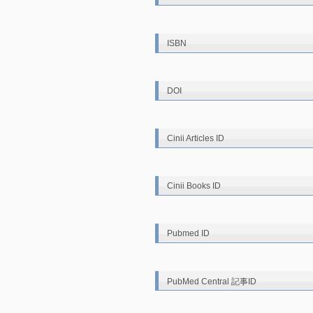
ISBN
DOI
Cinii Articles ID
Cinii Books ID
Pubmed ID
PubMed Central 記事ID