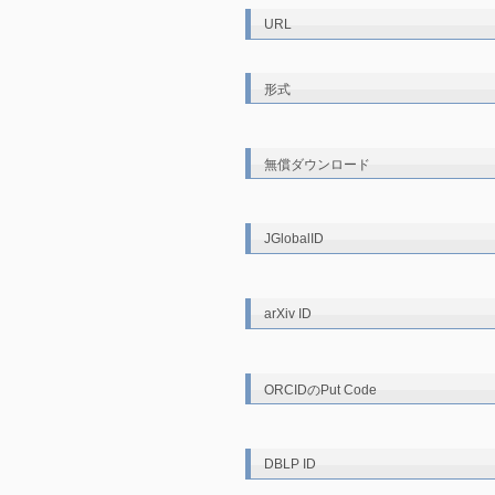
URL
形式
無償ダウンロード
JGlobalID
arXiv ID
ORCIDのPut Code
DBLP ID