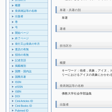
概要
単著・共著の別
発表雑誌等の名称
出版者
単著
巻
号
著者
開始ページ
終了ページ
発行又は発表の年月
担当区分
査読の有無
招待の有無
記述言語
概要
掲載種別
キーワード：他者，表象，アイヌ，
国際・国内誌
リーにおけるアイヌの表象にかかわ
国際共著
ISSN
発表雑誌等の名称
eISSN
ISBN
佛教大学社会学部論集
DOI
Cinii Articles ID
出版者
Cinii Books ID
Pubmed ID