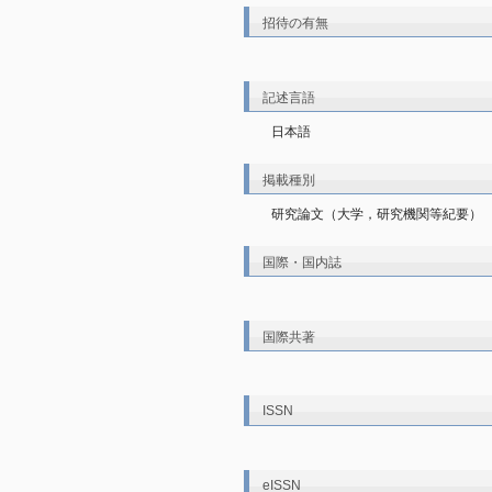
招待の有無
記述言語
日本語
掲載種別
研究論文（大学，研究機関等紀要）
国際・国内誌
国際共著
ISSN
eISSN