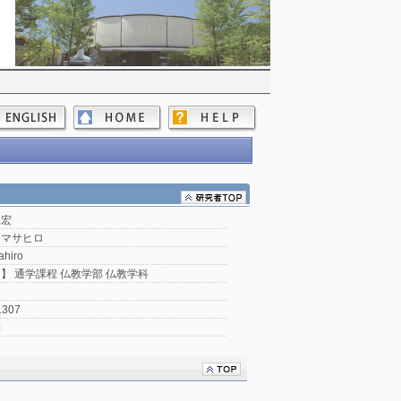
真宏
 マサヒロ
ahiro
】 通学課程 仏教学部 仏教学科
1307
学