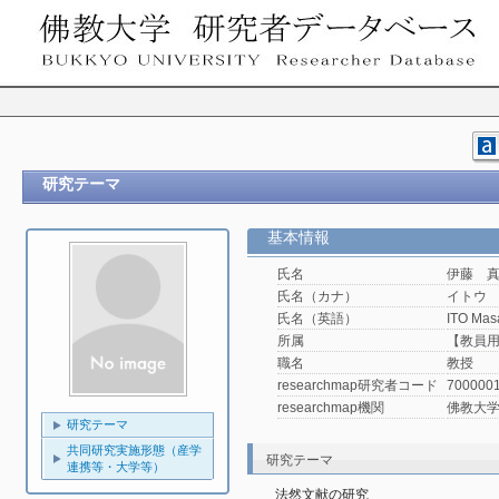
研究テーマ
基本情報
氏名
伊藤 
氏名（カナ）
イトウ
氏名（英語）
ITO Mas
所属
【教員用
職名
教授
researchmap研究者コード
700000
researchmap機関
佛教大
研究テーマ
共同研究実施形態（産学
研究テーマ
連携等・大学等）
法然文献の研究