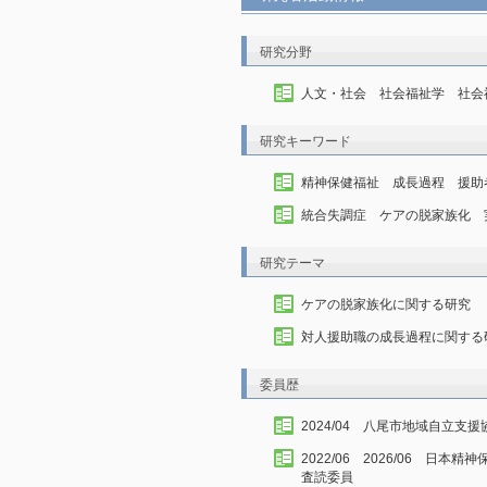
研究分野
人文・社会 社会福祉学 社会
研究キーワード
精神保健福祉 成長過程 援助
統合失調症 ケアの脱家族化 
研究テーマ
ケアの脱家族化に関する研究
対人援助職の成長過程に関する研
委員歴
2024/04 八尾市地域自立支
2022/06 2026/06 
査読委員