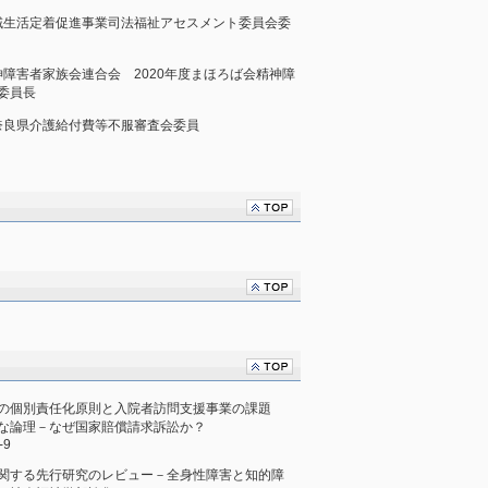
滋賀県地域生活定着促進事業司法福祉アセスメント委員会委
良県精神障害者家族会連合会 2020年度まほろば会精神障
委員長
良県 奈良県介護給付費等不服審査会委員
族の個別責任化原則と入院者訪問支援事業の課題
異な論理－なぜ国家賠償請求訴訟か？
-9
関する先行研究のレビュー－全身性障害と知的障