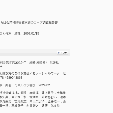
まほろば会精神障害者家族のニーズ調査報告書
権利 単独 2007/01/15
家賠償請求訴訟か？ 編者(編著者) 批評社
-9
と親双方の自律を支援するソーシャルワーク 塩
-4589043863
 共著 ミネルヴァ書房 2024/02
精神保健福祉の原理 赤畑淳，井上牧子，土橋雅
本知美，佐々木正和，塩満卓，鈴木あおい，瀧本
本真由美，吉池毅志，岡田久実子，金井浩一，西
増田一世，三橋良子，向井智之 共著 弘文堂