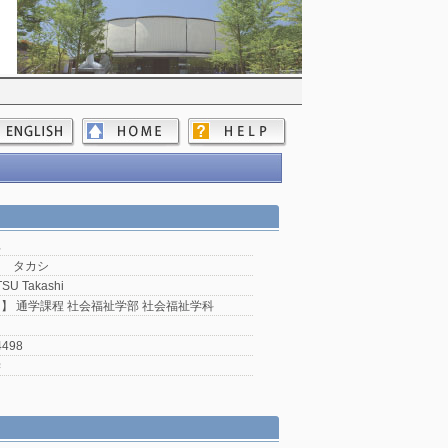
卓
ツ タカシ
SU Takashi
】 通学課程 社会福祉学部 社会福祉学科
4498
学