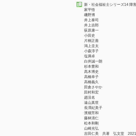
新・社会福祉士シリーズ14 障
家平悟
磯野博
井上泰司
井上吉郎
荻原康一
小田史
片桐正善
鴻上圭太
小森淳子
塩満卓
白井誠一朗
杉本豊和
髙木博史
高橋幸子
高橋義久
田倉さやか
田村和宏
趙没名
遠山真世
長澤紀美子
濱畑芳和
藤林清仁
松本和剛
山崎光弘
吉田仁美 共著 弘文堂 2021/08 