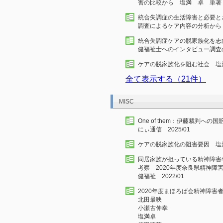
害の比較から 塩満 卓 単著 
統合失調症の生活障害と必要と
調査によるケア内容の分析から－
統合失調症ケアの脱家族化を志
健福祉士へのインタビュー調査の
ケアの脱家族化を阻む社会 塩満
全て表示する（21件）
MISC
One of them：伊藤裁判
にぃ通信 2025/01
ケアの脱家族化の阻害要因 塩満卓
同居家族が担っている精神障害
考察－2020年度奈良県精神
健福祉 2022/01
2020年度まほろば会精神障害
北田最映
小瀬古伸幸
塩満卓