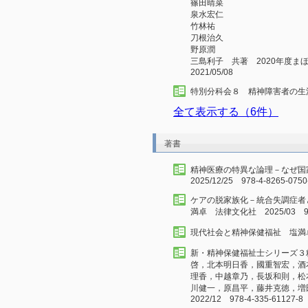
篠田晴菜
泉水宏仁
竹林祐
刀根治久
野原潤
三島利子 共著 2020年度
2021/05/08
特別分科会８ 精神障害者の生活と
全て表示する（6件）
著書
精神医療の特異な論理－なぜ国
2025/12/25 978-4-8265-0750
ケアの脱家族化－統合失調症者
満卓 法律文化社 2025/03 978
現代社会と精神保健福祉 塩満卓
新・精神保健福祉士シリーズ３
啓，北本明日香，國重智宏，酒
理香，中越章乃，長坂和則，松
川健一，原昌平，藤井克徳，
2022/12 978-4-335-61127-8