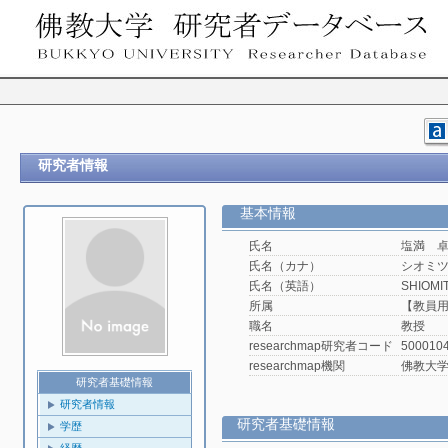
研究者情報
基本情報
氏名
塩満 
氏名（カナ）
シオミ
氏名（英語）
SHIOMIT
所属
【教員用
職名
教授
researchmap研究者コード
500010
researchmap機関
佛教大
研究者基礎情報
研究者情報
研究者基礎情報
学歴