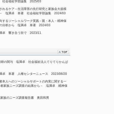
社会福祉学部論集 2025/03
されるケア－生活障害の先行研究と家族会大規模
 塩満卓 単著 社会福祉学部論集 2024/03
向するソーシャルワーク実践－親・本人・精神保
分析から 塩満卓 単著 2024/03
卓 響き合う街で 2023/11
への国賠研の関与 塩満卓 社会福祉法人てりてりかんぱ
 単著 人権センターニュース 2023/06/20
者本人へのソーシャルサポートの内実に関する一
障害者家族ニーズ調査の結果から－ 塩満卓 精神保
者家族のニーズ調査報告書 奥田和男