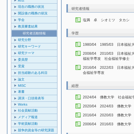
経歴
現在の職務の状況
研究者情報
開設後の職務の状況
塩満 卓 シオミツ タカシ
学会
教員審査結果
学歴
研究者活動情報
研究分野
1980/04 1985/03 日
研究キーワード
研究テーマ
2008/04 2010/03 日
福祉学専攻 社会福祉学修士
委員歴
受賞
2016/04 2022/03 日
会福祉学専攻
担当経験のある科目
論文
経歴
MISC
著書
2024/04 佛教大学 社会福
講演・口頭発表等
Works
2020/04 2024/03 佛教
社会貢献活動
2016/04 2020/03 佛教
メディア報道
学術貢献活動
2006/04 2016/03 佛
競争的資金等の研究課題